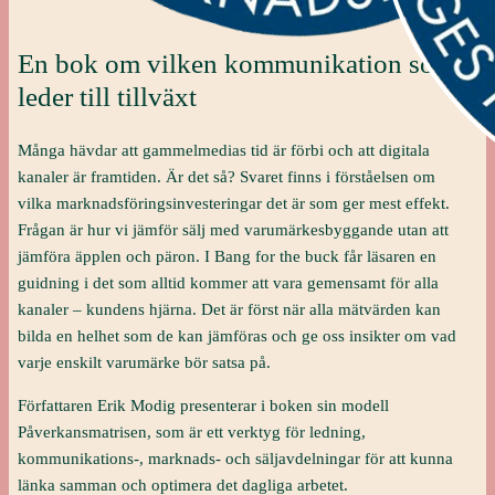
En bok om vilken kommunikation som
leder till tillväxt
Många hävdar att gammelmedias tid är förbi och att digitala
kanaler är framtiden. Är det så? Svaret finns i förståelsen om
vilka marknadsföringsinvesteringar det är som ger mest effekt.
Frågan är hur vi jämför sälj med varumärkesbyggande utan att
jämföra äpplen och päron. I Bang for the buck får läsaren en
guidning i det som alltid kommer att vara gemensamt för alla
kanaler – kundens hjärna. Det är först när alla mätvärden kan
bilda en helhet som de kan jämföras och ge oss insikter om vad
varje enskilt varumärke bör satsa på.
Författaren Erik Modig presenterar i boken sin modell
Påverkansmatrisen, som är ett verktyg för ledning,
kommunikations-, marknads- och säljavdelningar för att kunna
länka samman och optimera det dagliga arbetet.